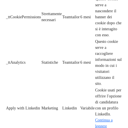
serve a
nascondere il
Strettamente
_ttCookiePermissions
Teamtailor
6 mesi
banner dei
necessari
cookie dopo che
si è interagito
con esso.
Questo cookie
serve a
raccogliere
informazioni sul
_ttAnalytics
Statistiche
Teamtailor
6 mesi
modo in cui i
visitatori
utilizzano il
sito.
Cookie usati per
offrire l'opzione
di candidatura
Apply with Linkedin
Marketing
Linkedin
Variabile
con un profilo
LinkedIn.
Continua a
leggere