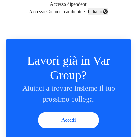
Accesso dipendenti
Accesso Connect candidati
·
Italiano
Cambia lingua
Lavori già in Var
Group?
Aiutaci a trovare insieme il tuo
prossimo collega.
Accedi