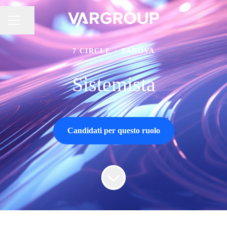
Condividi la pagina
MENU CARRIERA
7 CIRCLE
·
PADOVA
Sistemista
Candidati per questo ruolo