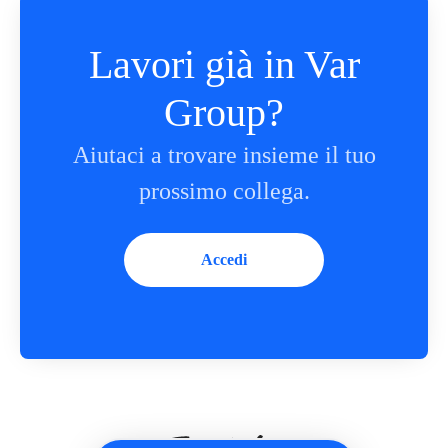
Lavori già in Var
Group?
Aiutaci a trovare insieme il tuo
prossimo collega.
Accedi