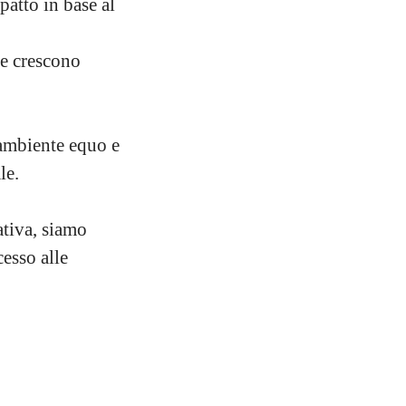
patto in base al
he crescono
ambiente equo e
le.
ativa, siamo
esso alle