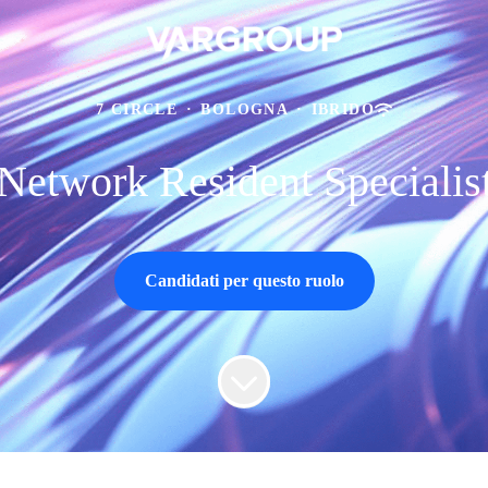
7 CIRCLE
·
BOLOGNA
·
IBRIDO
Network Resident Specialis
Candidati per questo ruolo