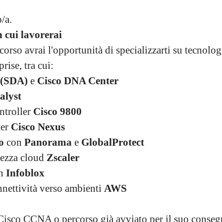
/a.
n cui lavorerai
corso avrai l'opportunità di specializzarti su tecnolog
rise, tra cui:
 (SDA)
e
Cisco DNA Center
alyst
ntroller
Cisco 9800
ter
Cisco Nexus
o
con
Panorama
e
GlobalProtect
rezza cloud
Zscaler
on
Infoblox
nnettività verso ambienti
AWS
Cisco CCNA o percorso già avviato per il suo conse