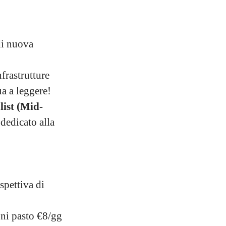
di nuova
frastrutture
a a leggere!
list (Mid-
 dedicato alla
pettiva di
ni pasto €8/gg