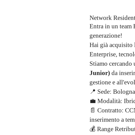
Network Resident
Entra in un team E
generazione!
Hai già acquisito 
Enterprise, tecno
Stiamo cercando u
Junior)
da inserir
gestione e all'evol
📍 Sede: Bologna,
💼 Modalità: Ibri
📄 Contratto: CC
inserimento a tem
💰 Range Retribut