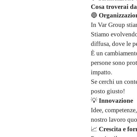
Cosa troverai da
🔵
Organizzazion
In Var Group stia
Stiamo evolvendo 
diffusa, dove le p
È un cambiamento c
persone sono prot
impatto.
Se cerchi un conte
posto giusto!
💡
Innovazione
Idee, competenze,
nostro lavoro quo
📈
Crescita e fo