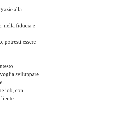
razie alla
 nella fiducia e
, potresti essere
ntesto
 voglia sviluppare
e.
he job, con
cliente.