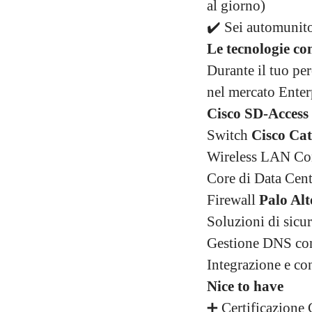
al giorno)
✔️ Sei automunito
Le tecnologie co
Durante il tuo per
nel mercato Enterp
Cisco SD-Access
Switch
Cisco Cat
Wireless LAN Co
Core di Data Cen
Firewall
Palo Alt
Soluzioni di sicu
Gestione DNS c
Integrazione e co
Nice to have
➕ Certificazione 