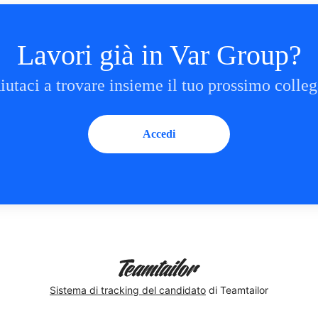
Lavori già in Var Group?
iutaci a trovare insieme il tuo prossimo colleg
Accedi
Sistema di tracking del candidato
di Teamtailor