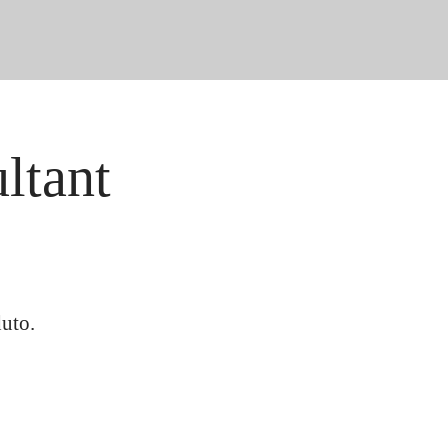
ltant
duto.