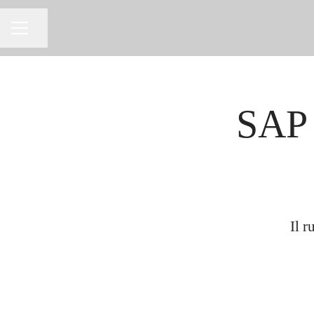
Condividi la pagina
MENU CARRIERA
SAP 
Il r