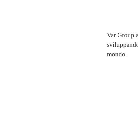
Var Group af
sviluppando 
mondo.